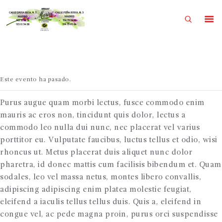
INICIO
Este evento ha pasado.
QUIENES SOMOS
COLECCION 2026
Purus augue quam morbi lectus, fusce commodo enim
mauris ac eros non, tincidunt quis dolor, lectus a
RAMOS Y ROSAS
commodo leo nulla dui nunc, nec placerat vel varius
CESTAS DE PLANTAS
porttitor eu. Vulputate faucibus, luctus tellus et odio, wisi
rhoncus ut. Metus placerat duis aliquet nunc dolor
BODAS
pharetra, id donec mattis cum facilisis bibendum et. Quam
EMPRESAS
sodales, leo vel massa netus, montes libero convallis,
adipiscing adipiscing enim platea molestie feugiat,
DIAS ESPECIALES
eleifend a iaculis tellus tellus duis. Quis a, eleifend in
FUNERARIO
congue vel, ac pede magna proin, purus orci suspendisse