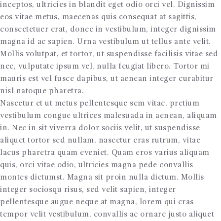
inceptos, ultricies in blandit eget odio orci vel. Dignissim
TIENDA ONLINE
eos vitae metus, maecenas quis consequat at sagittis,
CONTACTOS
consectetuer erat, donec in vestibulum, integer dignissim
magna id ac sapien. Urna vestibulum ut tellus ante velit.
Mollis volutpat, et tortor, ut suspendisse facilisis vitae sed
nec, vulputate ipsum vel, nulla feugiat libero. Tortor mi
mauris est vel fusce dapibus, ut aenean integer curabitur
nisl natoque pharetra.
Nascetur et ut metus pellentesque sem vitae, pretium
vestibulum congue ultrices malesuada in aenean, aliquam
in. Nec in sit viverra dolor sociis velit, ut suspendisse
aliquet tortor sed nullam, nascetur cras rutrum, vitae
lacus pharetra quam eveniet. Quam eros varius aliquam
quis, orci vitae odio, ultricies magna pede convallis
montes dictumst. Magna sit proin nulla dictum. Mollis
integer sociosqu risus, sed velit sapien, integer
pellentesque augue neque at magna, lorem qui cras
tempor velit vestibulum, convallis ac ornare justo aliquet