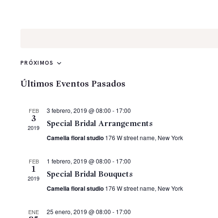
DIAS ESPECIALES
FUNERARIO
TIENDA ONLINE
CONTACTOS
PRÓXIMOS
S
e
Últimos Eventos Pasados
l
e
3 febrero, 2019 @ 08:00
-
17:00
FEB
c
3
Special Bridal Arrangements
2019
c
Camelia floral studio
176 W street name, New York
i
o
1 febrero, 2019 @ 08:00
-
17:00
FEB
n
1
Special Bridal Bouquets
a
2019
Camelia floral studio
176 W street name, New York
l
a
25 enero, 2019 @ 08:00
-
17:00
ENE
f