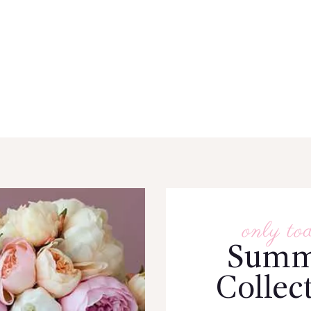
only to
Summ
Collec