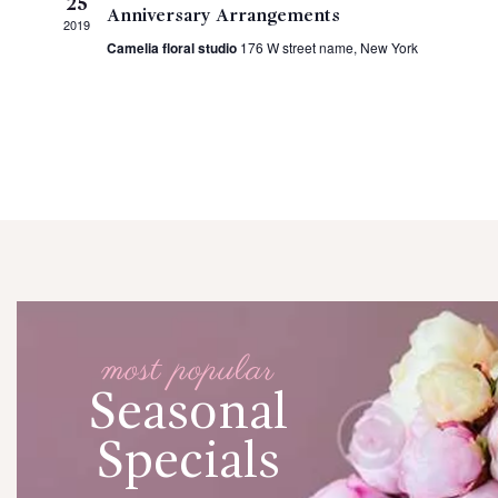
25
Anniversary Arrangements
e
2019
Camelia floral studio
176 W street name, New York
c
h
a
.
most popular
Seasonal
Specials